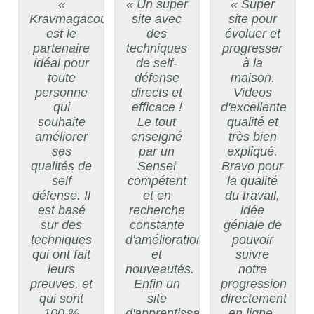
«
« Un super
« Super
Kravmagacours.com
site avec
site pour
est le
des
évoluer et
partenaire
techniques
progresser
idéal pour
de self-
à la
toute
défense
maison.
personne
directs et
Videos
qui
efficace !
d'excellente
souhaite
Le tout
qualité et
améliorer
enseigné
très bien
ses
par un
expliqué.
qualités de
Sensei
Bravo pour
self
compétent
la qualité
défense. Il
et en
du travail,
est basé
recherche
idée
sur des
constante
géniale de
techniques
d'améliorations
pouvoir
qui ont fait
et
suivre
leurs
nouveautés.
notre
preuves, et
Enfin un
progression
qui sont
site
directement
100 %
d'apprentissage
en ligne.