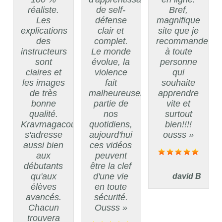
réaliste.
de self-
Bref,
Les
défense
magnifique
explications
clair et
site que je
des
complet.
recommande
instructeurs
Le monde
à toute
sont
évolue, la
personne
claires et
violence
qui
les images
fait
souhaite
de très
malheureusement
apprendre
bonne
partie de
vite et
qualité.
nos
surtout
Kravmagacours
quotidiens,
bien!!!!
s'adresse
aujourd'hui
ousss »
aussi bien
ces vidéos
aux
peuvent
débutants
être la clef
qu'aux
d'une vie
david B
élèves
en toute
avancés.
sécurité.
Chacun
Ousss »
trouvera