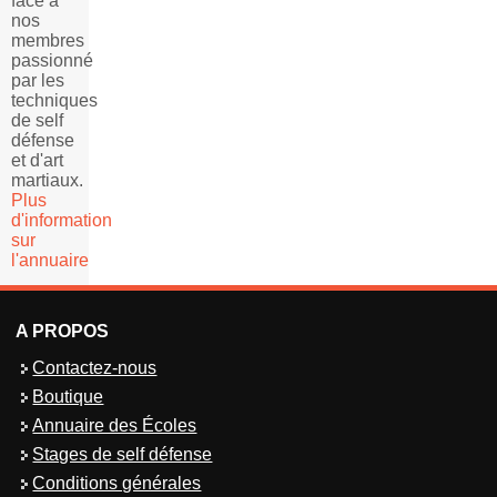
face à
nos
membres
passionné
par les
techniques
de self
défense
et d'art
martiaux.
Plus
d'information
sur
l'annuaire
A PROPOS
Contactez-nous
Boutique
Annuaire des Écoles
Stages de self défense
Conditions générales