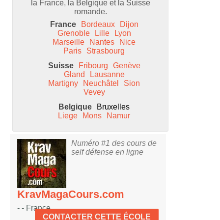
la France, la Belgique et la Suisse
romande.
France
Bordeaux
Dijon
Grenoble
Lille
Lyon
Marseille
Nantes
Nice
Paris
Strasbourg
Suisse
Fribourg
Genève
Gland
Lausanne
Martigny
Neuchâtel
Sion
Vevey
Belgique
Bruxelles
Liege
Mons
Namur
Numéro #1 des cours de
self défense en ligne
KravMagaCours.com
- - France
CONTACTER CETTE ÉCOLE