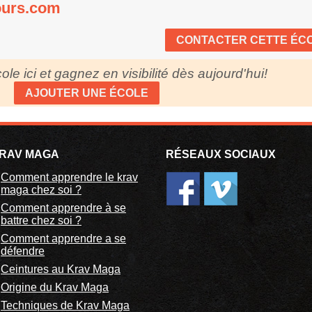
urs.com
CONTACTER CETTE ÉC
ole ici et gagnez en visibilité dès aujourd'hui!
AJOUTER UNE ÉCOLE
RAV MAGA
RÉSEAUX SOCIAUX
Comment apprendre le krav
maga chez soi ?
Comment apprendre à se
battre chez soi ?
Comment apprendre a se
défendre
Ceintures au Krav Maga
Origine du Krav Maga
Techniques de Krav Maga