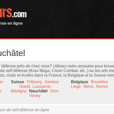
nse en ligne
châtel
 défense près de chez vous? Utilisez notre annuaire pour trouv
de self défense (Krav Maga, Close Combat, etc..) ou les arts ma
jos, clubs et écoles dans la France, la Belgique et la Suisse ro
on
Suisse
Fribourg
Genève
Belgique
Bruxelles
Gland
Lausanne
Liege
Mons
Namur
e
Martigny
Neuchâtel
Sion
Vevey
rs de self défense en ligne