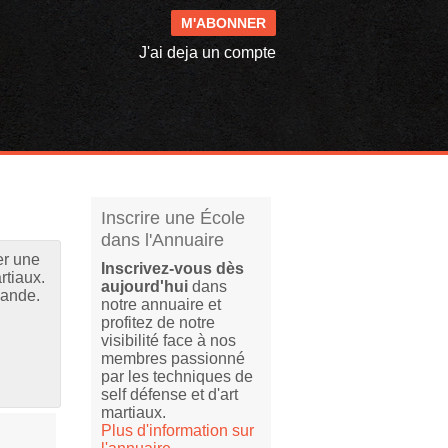
M'ABONNER
J'ai deja un compte
Inscrire une École
dans l'Annuaire
er une
Inscrivez-vous dès
rtiaux.
aujourd'hui
dans
mande.
notre annuaire et
profitez de notre
visibilité face à nos
membres passionné
par les techniques de
self défense et d'art
martiaux.
Plus d'information sur