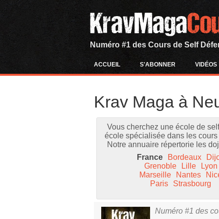
Numéro #1 des Cours de Self Défe
ACCUEIL
S'ABONNER
VIDÉOS
Krav Maga à Neu
Vous cherchez une école de self
école spécialisée dans les cours 
Notre annuaire répertorie les do
France
Bordeaux
Dij
Grenoble
Lille
Lyon
Marseille
Nantes
Nic
Paris
Strasbourg
Numéro #1 des cou