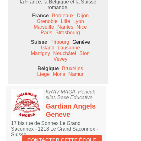
la France, la Belgique et la Suisse
romande.
France
Bordeaux
Dijon
Grenoble
Lille
Lyon
Marseille
Nantes
Nice
Paris
Strasbourg
Suisse
Fribourg
Genève
Gland
Lausanne
Martigny
Neuchâtel
Sion
Vevey
Belgique
Bruxelles
Liege
Mons
Namur
KRAV MAGA, Pencak
silat, Boxe Educative
Gardian Angels
Geneve
17 bis rue de Sonnex Le Grand
Saconnex - 1218 Le Grand Saconnex -
Suisse
CONTACTER CETTE ÉCOLE