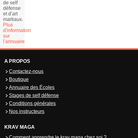
de self
défense
et d'art
martiaux.
Plus
d'information
sur
l'annuaire
A PROPOS
Contactez-nous
Boutique
Annuaire des Écoles
Stages de self défense
Conditions générales
Nos instructeurs
KRAV MAGA
Comment apprendre le krav maga chez soi ?